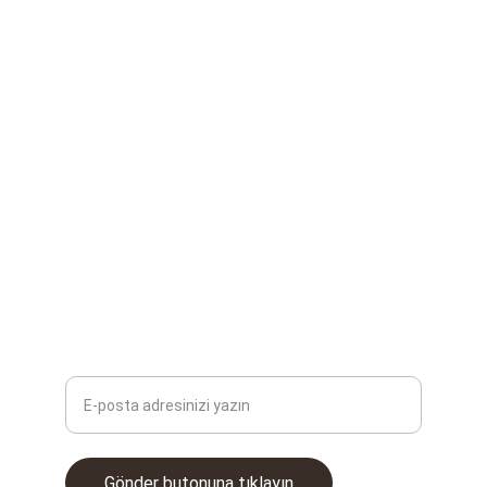
Yapay zeka ile trafik sorunlarına çözüm 
sunuyoruz.
İNOVASYON
info@intunnai.com
+90 123 456 7890
TEKNOLOJI
E-posta adresinizi girin
Gönder butonuna tıklayın